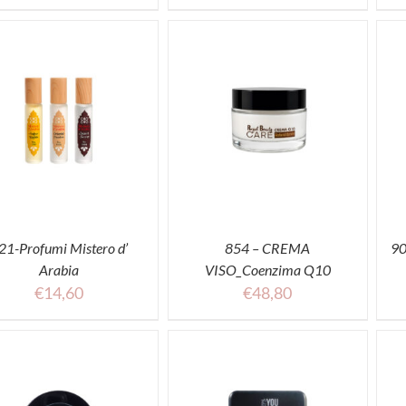
ACQUISTA
ACQUISTA
21-Profumi Mistero d’
854 – CREMA
90
Arabia
VISO_Coenzima Q10
€
14,60
€
48,80