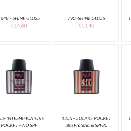
1848 – SHINE GLOSS
790 -SHINE GLOSS
1
€
14,60
€
13,40
ACQUISTA
ACQUISTA
52- INTESNIFICATORE
1255 – SOLARE POCKET
1
POCKET – NO SPF
alta Protezione SPF30