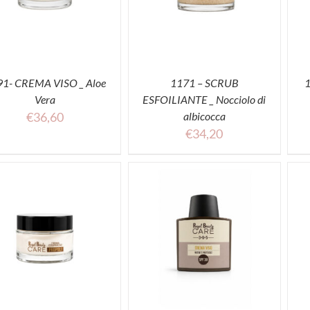
1- CREMA VISO _ Aloe
1171 – SCRUB
Vera
ESFOILIANTE _ Nocciolo di
€
36,60
albicocca
€
34,20
ACQUISTA
ACQUISTA