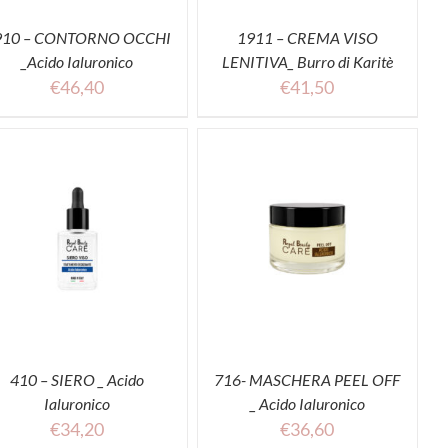
910 – CONTORNO OCCHI
1911 – CREMA VISO
_Acido Ialuronico
LENITIVA_ Burro di Karitè
€
46,40
€
41,50
ACQUISTA
410 – SIERO _ Acido
716- MASCHERA PEEL OFF
Ialuronico
_ Acido Ialuronico
€
34,20
€
36,60