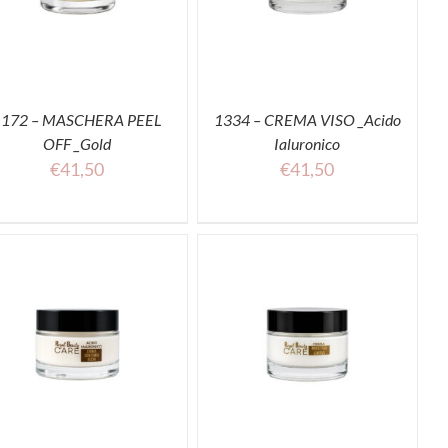
1172 – MASCHERA PEEL
1334 – CREMA VISO _Acido
OFF _Gold
Ialuronico
€
41,50
€
41,50
ACQUISTA