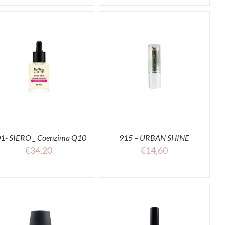
ACQUISTA
1- SIERO _ Coenzima Q10
915 – URBAN SHINE
€
34,20
€
14,60