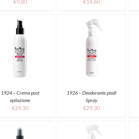
€
9,80
€
14,60
ACQUISTA
ACQUISTA
1924 – Crema post
1926 – Deodorante piedi
epilazione
Spray
€
29,30
€
29,30