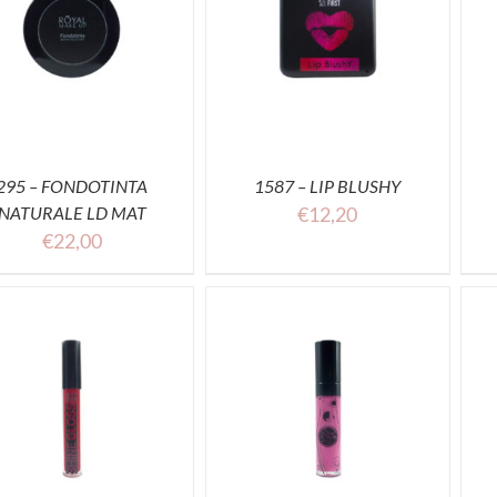
SELECT OPTIONS
SELECT OPTIONS
ACQUISTA
ACQUISTA
295 – FONDOTINTA
1587 – LIP BLUSHY
NATURALE LD MAT
€
12,20
€
22,00
SELECT OPTIONS
ACQUISTA
ACQUISTA