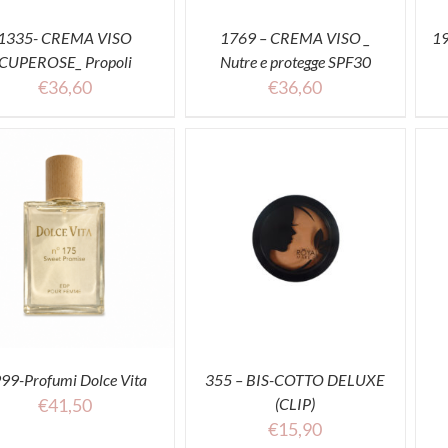
1335- CREMA VISO
1769 – CREMA VISO _
1
CUPEROSE_ Propoli
Nutre e protegge SPF30
€
36,60
€
36,60
SELECT OPTIONS
ACQUISTA
ACQUISTA
99-Profumi Dolce Vita
355 – BIS-COTTO DELUXE
€
41,50
(CLIP)
€
15,90