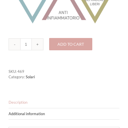
ADD TO CART
469-
SOLARE
alta
Protezione
SPF50
SKU:
469
+
Category:
Solari
quantity
Description
Additional information