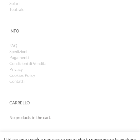
Solari
Teatrale
INFO
FAQ
Spedizioni
Pagamenti
Condizioni di Vendita
Privacy
Cookies Policy
Contatti
CARRELLO
No products in the cart.
Utilizziamo i cookie per essere sicuri che tu possa avere la migliore