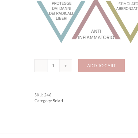
ADD TO CART
246
-
SOLARE
media
protezione
SKU:
246
SPF12
Category:
Solari
quantity