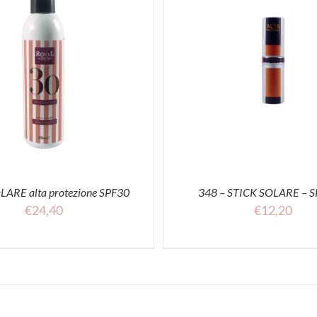
ACQUISTA
ACQUISTA
LARE alta protezione SPF30
348 – STICK SOLARE – S
€
24,40
€
12,20