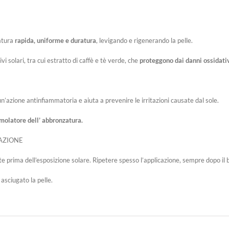
atura
rapida, uniforme e duratura
, levigando e rigenerando la pelle.
vi solari, tra cui estratto di caffè e tè verde, che
proteggono dai danni ossidativ
n’azione antinfiammatoria e aiuta a prevenire le irritazioni causate dal sole.
imolatore dell’ abbronzatura.
AZIONE
 prima dell’esposizione solare. Ripetere spesso l’applicazione, sempre dopo il
asciugato la pelle.