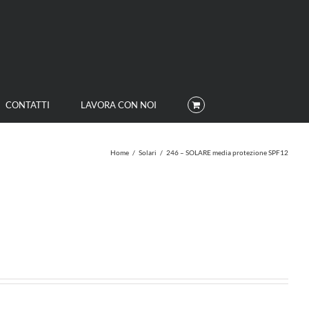
CONTATTI
LAVORA CON NOI
Home
/
Solari
/
246 – SOLARE media protezione SPF12