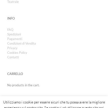
Teatrale
INFO
FAQ
Spedizioni
Pagamenti
Condizioni di Vendita
Privacy
Cookies Policy
Contatti
CARRELLO
No products in the cart.
Utilizziamo i cookie per essere sicuri che tu possa avere la migliore
esperienza sul nostro sito. Se continui ad utilizzare questo sito noi