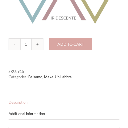
ADD TO CART
915
-
URBAN
SHINE
quantity
SKU:
915
Categories:
Balsamo
,
Make-Up Labbra
Description
Additional information