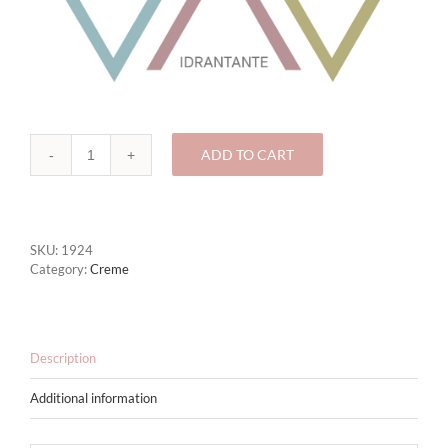
ADD TO CART
1924
-
Crema
post
epilazione
SKU:
1924
quantity
Category:
Creme
Description
Additional information