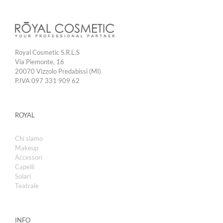
Royal Cosmetic S.R.L.S
Via Piemonte, 16
20070 Vizzolo Predabissi (MI)
P.IVA 097 331 909 62
ROYAL
Chi siamo
Makeup
Accessori
Capelli
Solari
Teatrale
INFO