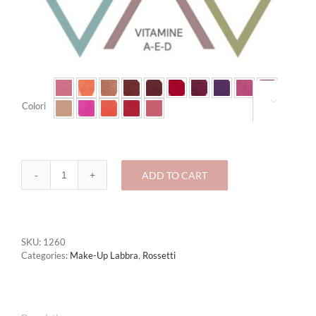

Colori
ADD TO CART
1260
-
ROSSETTO
SHINE
quantity
SKU:
1260
Categories:
Make-Up Labbra
,
Rossetti