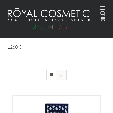
Skip
to
content
1260-5