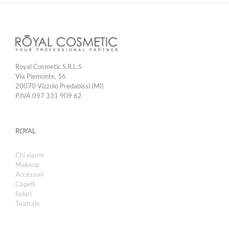
Royal Cosmetic S.R.L.S
Via Piemonte, 16
20070 Vizzolo Predabissi (MI)
P.IVA 097 331 909 62
ROYAL
Chi siamo
Makeup
Accessori
Capelli
Solari
Teatrale