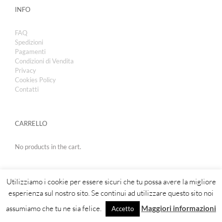
INFO
FAQ
Spedizioni
Pagamenti
Condizioni di Vendita
Privacy
Cookies Policy
Contatti
CARRELLO
No products in the cart.
Utilizziamo i cookie per essere sicuri che tu possa avere la migliore
esperienza sul nostro sito. Se continui ad utilizzare questo sito noi
assumiamo che tu ne sia felice.
Maggiori informazioni
Accetto
Copyright 2019 | Royal Cosmetic