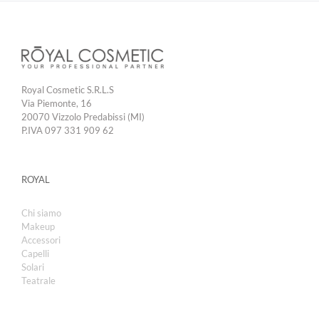
Royal Cosmetic S.R.L.S
Via Piemonte, 16
20070 Vizzolo Predabissi (MI)
P.IVA 097 331 909 62
ROYAL
Chi siamo
Makeup
Accessori
Capelli
Solari
Teatrale