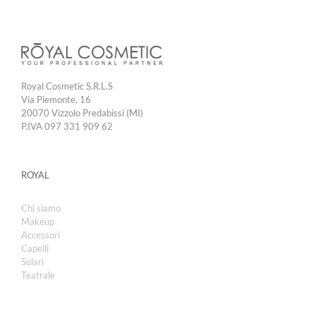
Royal Cosmetic S.R.L.S
Via Piemonte, 16
20070 Vizzolo Predabissi (MI)
P.IVA 097 331 909 62
ROYAL
Chi siamo
Makeup
Accessori
Capelli
Solari
Teatrale