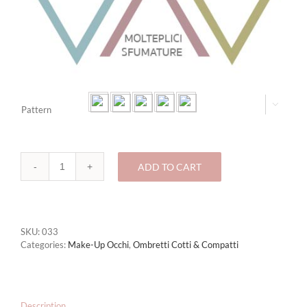

Pattern
ADD TO CART
033-
MARGHERITA
Deluxe
quantity
SKU:
033
Categories:
Make-Up Occhi
,
Ombretti Cotti & Compatti
Description