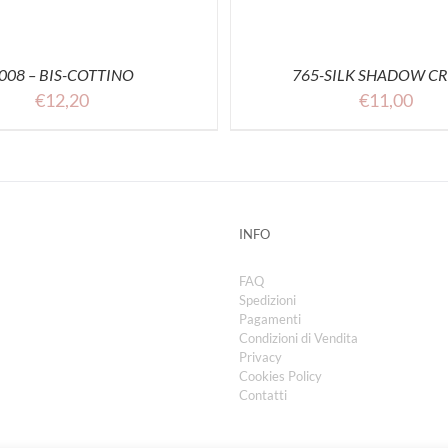
008 – BIS-COTTINO
765-SILK SHADOW C
€
12,20
€
11,00
INFO
FAQ
Spedizioni
Pagamenti
Condizioni di Vendita
Privacy
Cookies Policy
Contatti