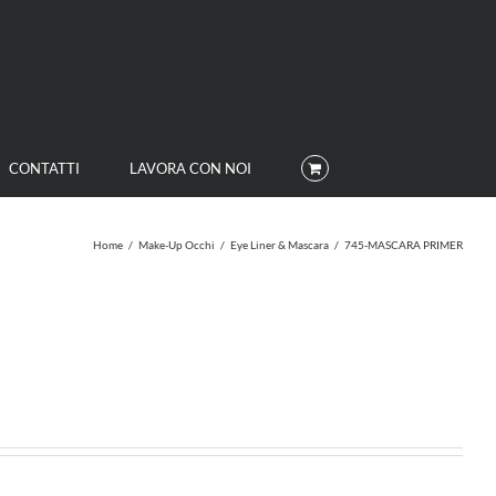
CONTATTI
LAVORA CON NOI
Home
/
Make-Up Occhi
/
Eye Liner & Mascara
/
745-MASCARA PRIMER