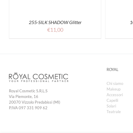
255-SILK SHADOW Glitter
1
€
11,00
ROYAL
Chi siamo
Makeup
Royal Cosmetic S.R.L.S
Accessori
Via Piemonte, 16
Capelli
20070 Vizzolo Predabissi (MI)
Solari
P.IVA 097 331 909 62
Teatrale