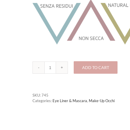
ADD TO CART
745-
MASCARA
PRIMER
quantity
SKU:
745
Categories:
Eye Liner & Mascara
,
Make-Up Occhi