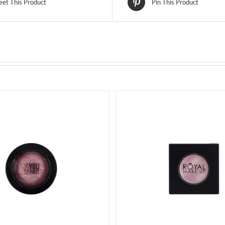
et This Product
Pin This Product
ELECT OPTIONS
ACQUISTA
SELECT OPTIONS
AC