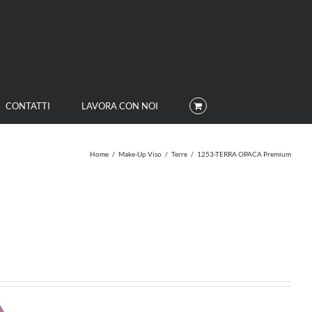
CONTATTI
LAVORA CON NOI
Home
/
Make-Up Viso
/
Terre
/
1253-TERRA OPACA Premium