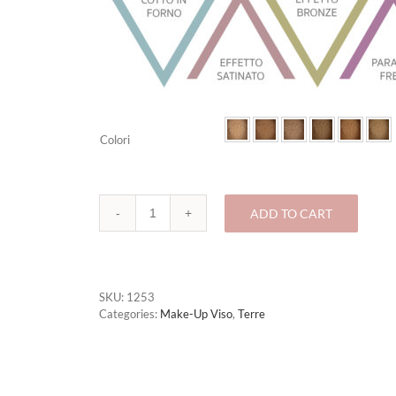
Colori
ADD TO CART
1253-
TERRA
OPACA
Premium
quantity
SKU:
1253
Categories:
Make-Up Viso
,
Terre