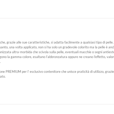
he, grazie alle sue caratteristiche, si adatta facilmente a qualsiasi tipo di pelle.
anto, una volta applicato, non si ha solo un gradevole colorito ma la pelle è an
nizzata ultra-morbida che scivola sulla pelle, eventuali macchie o segni anties
o la gamma colore, esaltano l’abbronzatura oppure ne creano l’effetto, valoriz
.
ne PREMIUM per l’ esclusivo contenitore che unisce praticità di utilizzo, grazie al
cato.