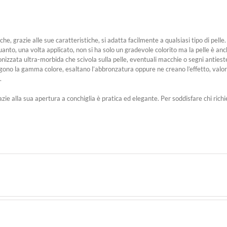
he, grazie alle sue caratteristiche, si adatta facilmente a qualsiasi tipo di pelle.
anto, una volta applicato, non si ha solo un gradevole colorito ma la pelle è an
nizzata ultra-morbida che scivola sulla pelle, eventuali macchie o segni anties
o la gamma colore, esaltano l’abbronzatura oppure ne creano l’effetto, valoriz
.
e alla sua apertura a conchiglia è pratica ed elegante. Per soddisfare chi richie