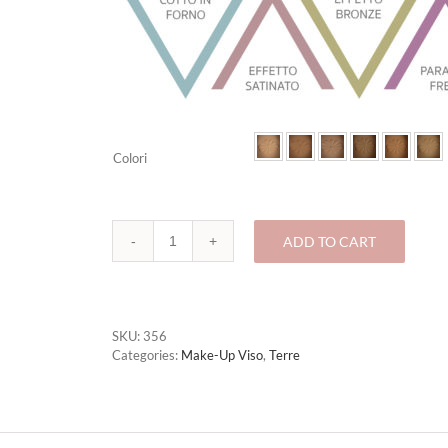
Colori
ADD TO CART
356-
TERRA
OPACA
Deluxe
quantity
SKU:
356
Categories:
Make-Up Viso
,
Terre