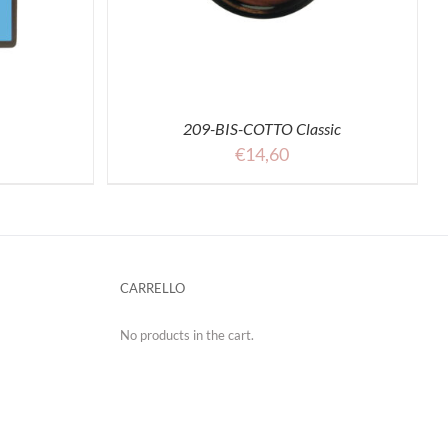
209-BIS-COTTO Classic
€
14,60
CARRELLO
No products in the cart.