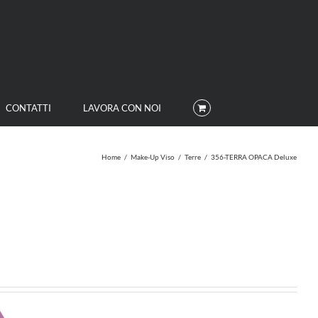
CONTATTI
LAVORA CON NOI
Home
/
Make-Up Viso
/
Terre
/
356-TERRA OPACA Deluxe