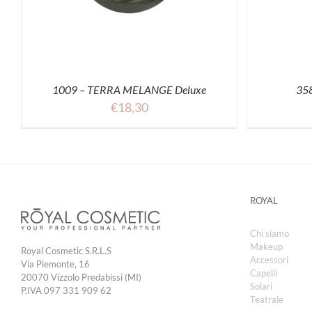
1009 – TERRA MELANGE Deluxe
35
€
18,30
ROYAL
Chi siamo
Makeup
Royal Cosmetic S.R.L.S
Accessori
Via Piemonte, 16
Capelli
20070 Vizzolo Predabissi (MI)
Solari
P.IVA 097 331 909 62
Teatrale