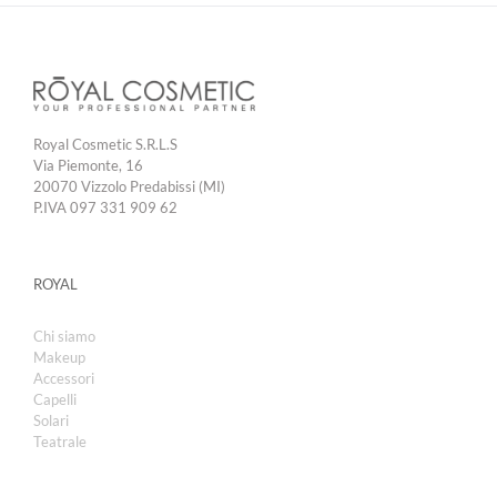
Royal Cosmetic S.R.L.S
Via Piemonte, 16
20070 Vizzolo Predabissi (MI)
P.IVA 097 331 909 62
ROYAL
Chi siamo
Makeup
Accessori
Capelli
Solari
Teatrale