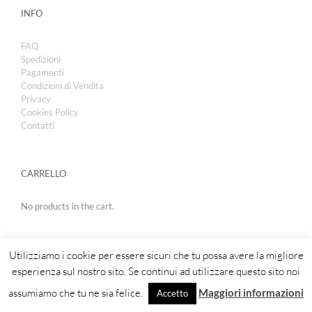
INFO
FAQ
Spedizioni
Pagamenti
Condizioni di Vendita
Privacy
Cookies Policy
Contatti
CARRELLO
No products in the cart.
Utilizziamo i cookie per essere sicuri che tu possa avere la migliore
esperienza sul nostro sito. Se continui ad utilizzare questo sito noi
assumiamo che tu ne sia felice.
Maggiori informazioni
Accetto
Copyright 2019 | Royal Cosmetic