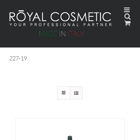
Skip
to
content
227-19