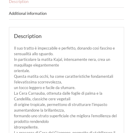
Description
Additional information
Description
Il suo tratto è impeccabile e perfetto, donando così fascino e
sensualità allo sguardo.
In particolare la matita Kajal, intensamente nera, crea un
maquillage elegantemente
orientale.
Questa matita occhi, ha come caratteristiche fondamentali
l’elevatissima scorrevolezza,
un tocco leggero e facile da sfumare.
La Cera Carnauba, ottenuta dalle foglie di palma e la
Candelilla, classiche cere vegetali
di origine tropicale, permettono di strutturare l’impasto
aumentandone la brillantezza,
formando uno strato superficiale che migliora l’emollienza del
prodotto rendendolo
idrorepellente.
La presenza di Cera del Giappone, permette di stabilizzare il