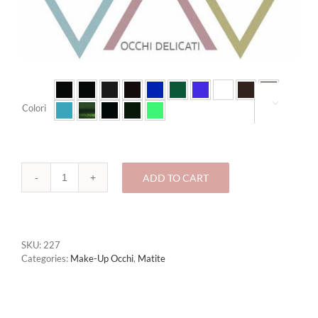

Colori
ADD TO CART
227-
MATITA
OCCHI
quantity
SKU:
227
Categories:
Make-Up Occhi
,
Matite