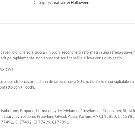
Category:
Teatrale & Halloween
 capelli o di una sola ciocca i in pochi secondi e trasformati in una strega spaven
 asciuga rapidamente, non appesantisce i capelli e si leva con un lavaggio.
CAZIONE
so, quindi spruzzare ad una distanza di circa 20 cm. L’utilizzo è consigliabile s
ontatto con gli occhi.
Isobutane, Propane, Formaldehyde/ Melamine/Tosylamide Copolymer, Steral
, Lauryl pyrrolidone, Propylene Glycol, Aqua, Parfum, +/- CI 15850, CI 159
I 77491, CI 77492, CI 77499, CI 77891