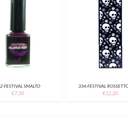
ELECT OPTIONS
ACQUISTA
SELECT OPTIONS
AC
2-FESTIVAL SMALTO
334-FESTIVAL ROSSETT
€
7,30
€
12,20