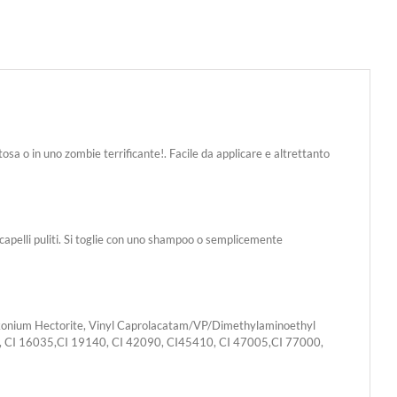
tosa o in uno zombie terrificante!. Facile da applicare e altrettanto
u capelli puliti. Si toglie con uno shampoo o semplicemente
konium Hectorite, Vinyl Caprolacatam/VP/Dimethylaminoethyl
85, CI 16035,CI 19140, CI 42090, CI45410, CI 47005,CI 77000,