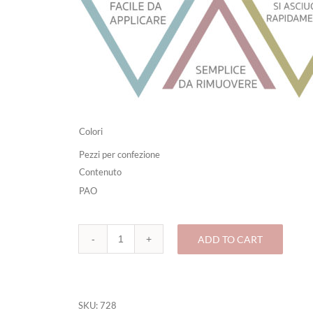
Colori
Pezzi per confezione
Contenuto
PAO
ADD TO CART
728-
FESTIVAL
COLOR
HAIRSPRAY
HALLOWEEN
SKU:
728
quantity