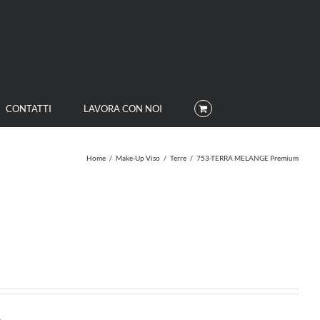
CONTATTI
LAVORA CON NOI
Home
/
Make-Up Viso
/
Terre
/
753-TERRA MELANGE Premium