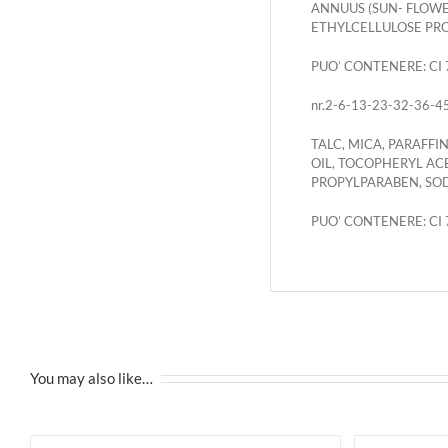
ANNUUS (SUN- FLOWER
ETHYLCELLULOSE PR
PUO’ CONTENERE: CI 7
nr.2-6-13-23-32-36-4
TALC, MICA, PARAFF
OIL, TOCOPHERYL A
PROPYLPARABEN, SO
PUO’ CONTENERE: CI 7
You may also like…