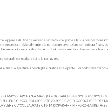
occo leggero e dal finish luminoso e satinato, che grazie alla sua composizione i
e concepita artigianalmente e la particolare lavorazione con cottura finale, a
a. Può essere indossata da sola per un look naturalmente abbronzato o a fine make-
s naturali, per esaltare tutte le carnagioni.
e alla sua apertura a conchiglia è pratica ed elegante. Per soddisfare chi richie
 ZEA MAYS STARCH (ZEA MAYS (CORN) STARCH) PHENYLISOPROPYL DI
BUTYLENE GLYCOL POLYSORBATE 20 SORBIC ACID COCOGLYCERIDES 
PYLENE GLYCOL LAURATE C13-14 ISOPARAF- FIN PPG-25-LAURETH-25