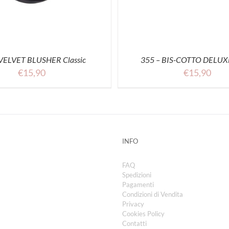
VELVET BLUSHER Classic
355 – BIS-COTTO DELUXE
€
15,90
€
15,90
INFO
FAQ
Spedizioni
Pagamenti
Condizioni di Vendita
Privacy
Cookies Policy
Contatti