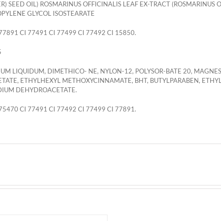
) SEED OIL) ROSMARINUS OFFICINALIS LEAF EX-TRACT (ROSMARINUS OF
OPYLENE GLYCOL ISOSTEARATE
7891 CI 77491 CI 77499 CI 77492 CI 15850.
5
INUM LIQUIDUM, DIMETHICO- NE, NYLON-12, POLYSOR-BATE 20, MAGNE
CETATE, ETHYLHEXYL METHOXYCINNAMATE, BHT, BUTYLPARABEN, ETH
DIUM DEHYDROACETATE.
5470 CI 77491 CI 77492 CI 77499 CI 77891.