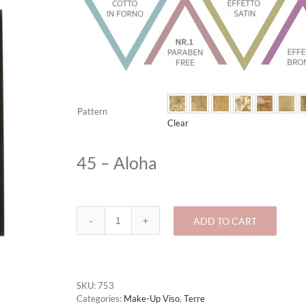
Pattern
Clear
45 – Aloha
ADD TO CART
753-
TERRA
MELANGE
Premium
quantity
SKU:
753
Categories:
Make-Up Viso
,
Terre