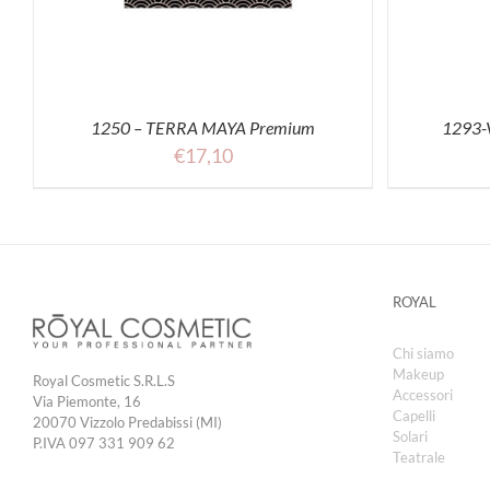
1250 – TERRA MAYA Premium
1293-
€
17,10
ROYAL
Chi siamo
Makeup
Royal Cosmetic S.R.L.S
Accessori
Via Piemonte, 16
Capelli
20070 Vizzolo Predabissi (MI)
Solari
P.IVA 097 331 909 62
Teatrale