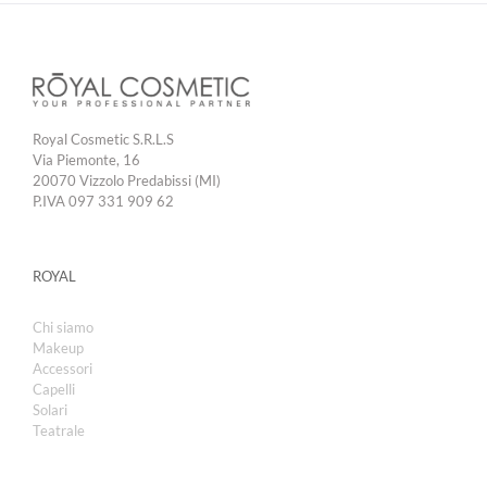
Royal Cosmetic S.R.L.S
Via Piemonte, 16
20070 Vizzolo Predabissi (MI)
P.IVA 097 331 909 62
ROYAL
Chi siamo
Makeup
Accessori
Capelli
Solari
Teatrale