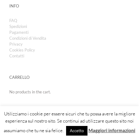
INFO
FAQ
Spedizioni
Pagamenti
Condizioni di Vendita
Privacy
Cookies Policy
Contatti
CARRELLO
No products in the cart.
Utilizziamo i cookie per essere sicuri che tu possa avere la migliore
esperienza sul nostro sito. Se continui ad utilizzare questo sito noi
assumiamo che tu ne sia felice.
Maggiori informazioni
Accetto
Copyright 2019 | Royal Cosmetic