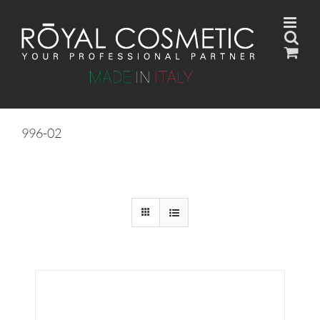
Skip
to
content
996-02