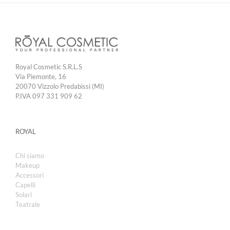
Royal Cosmetic S.R.L.S
Via Piemonte, 16
20070 Vizzolo Predabissi (MI)
P.IVA 097 331 909 62
ROYAL
Chi siamo
Makeup
Accessori
Capelli
Solari
Teatrale