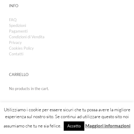
INFO
FAQ
Spedizioni
Pagamenti
Condizioni di Vendita
Privacy
Cookies Policy
Contatti
CARRELLO
No products in the cart.
Utilizziamo i cookie per essere sicuri che tu possa avere la migliore
esperienza sul nostro sito. Se continui ad utilizzare questo sito noi
assumiamo che tu ne sia felice.
Maggiori informazioni
Accetto
Copyright 2019 | Royal Cosmetic