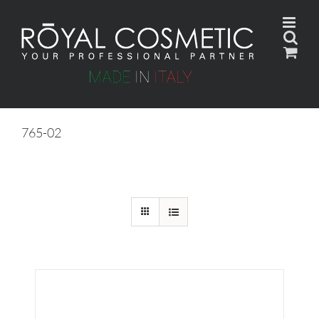
Skip
to
content
765-02