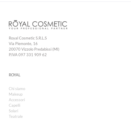
Royal Cosmetic S.R.L.S
Via Piemonte, 16
20070 Vizzolo Predabissi (MI)
P.IVA 097 331 909 62
ROYAL
Chi siamo
Makeup
Accessori
Capelli
Solari
Teatrale