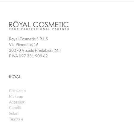
Royal Cosmetic S.R.L.S
Via Piemonte, 16
20070 Vizzolo Predabissi (MI)
P.IVA 097 331 909 62
ROYAL
Chi siamo
Makeup
Accessori
Capelli
Solari
Teatrale