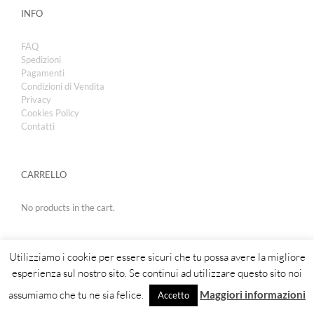
INFO
FAQ
Spedizioni
Pagamenti
Condizioni di Vendita
Privacy
Cookies Policy
Contatti
CARRELLO
No products in the cart.
Utilizziamo i cookie per essere sicuri che tu possa avere la migliore
esperienza sul nostro sito. Se continui ad utilizzare questo sito noi
assumiamo che tu ne sia felice.
Maggiori informazioni
Accetto
Copyright 2019 | Royal Cosmetic