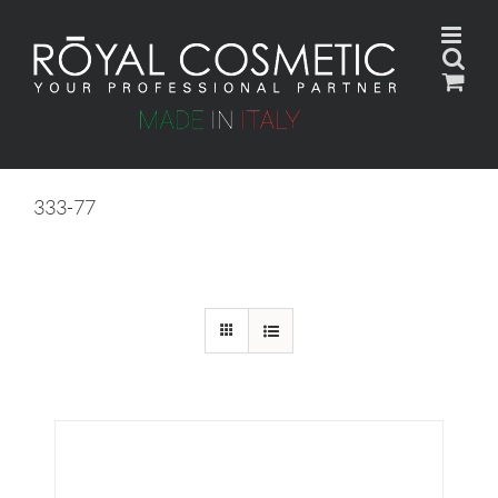
Skip
to
content
333-77