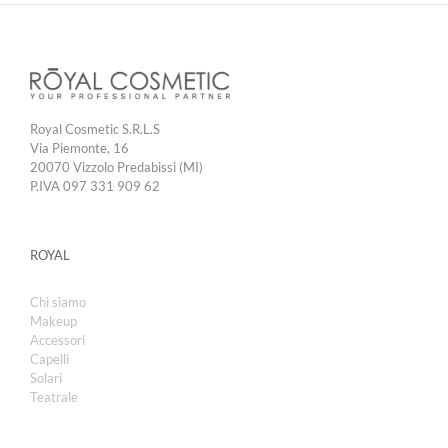
Royal Cosmetic S.R.L.S
Via Piemonte, 16
20070 Vizzolo Predabissi (MI)
P.IVA 097 331 909 62
ROYAL
Chi siamo
Makeup
Accessori
Capelli
Solari
Teatrale