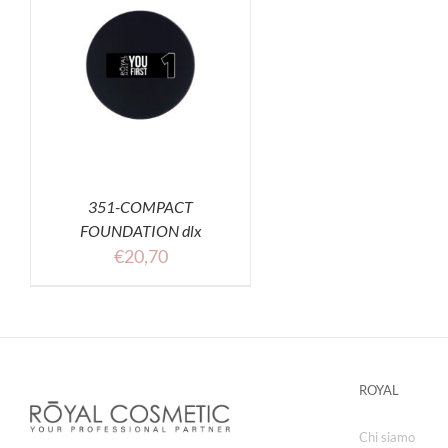
351-COMPACT
FOUNDATION dlx
€
20,70
ROYAL
Chi siamo