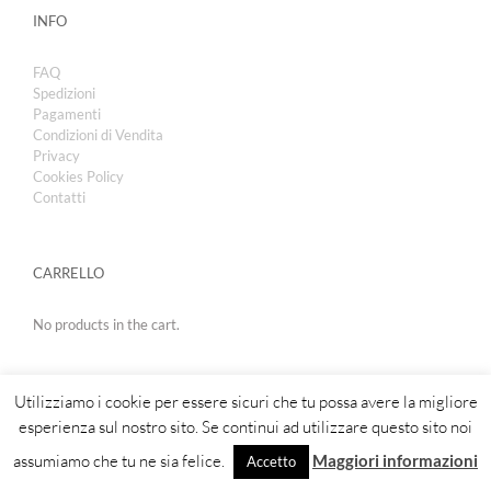
INFO
FAQ
Spedizioni
Pagamenti
Condizioni di Vendita
Privacy
Cookies Policy
Contatti
CARRELLO
No products in the cart.
Utilizziamo i cookie per essere sicuri che tu possa avere la migliore
esperienza sul nostro sito. Se continui ad utilizzare questo sito noi
assumiamo che tu ne sia felice.
Maggiori informazioni
Accetto
Copyright 2019 | Royal Cosmetic