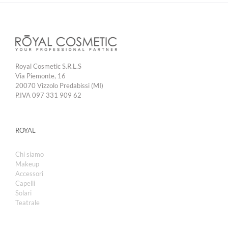
Royal Cosmetic S.R.L.S
Via Piemonte, 16
20070 Vizzolo Predabissi (MI)
P.IVA 097 331 909 62
ROYAL
Chi siamo
Makeup
Accessori
Capelli
Solari
Teatrale