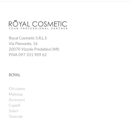
Royal Cosmetic S.R.L.S
Via Piemonte, 16
20070 Vizzolo Predabissi (MI)
P.IVA 097 331 909 62
ROYAL
Chi siamo
Makeup
Accessori
Capelli
Solari
Teatrale