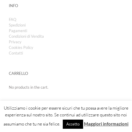
INFO
FAQ
Spedizioni
Pagamenti
Condizioni di Vendita
Privacy
Cookies Policy
Contatti
CARRELLO
No products in the cart.
Utilizziamo i cookie per essere sicuri che tu possa avere la migliore
esperienza sul nostro sito. Se continui ad utilizzare questo sito noi
assumiamo che tu ne sia felice.
Maggiori informazioni
Accetto
Copyright 2019 | Royal Cosmetic