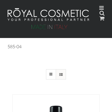
Skip
to
content
585-04