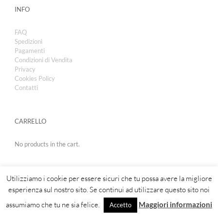
INFO
FAQ
Spedizioni
Pagamenti
Condizioni di Vendita
Privacy
Cookies Policy
Contatti
CARRELLO
No products in the cart.
Utilizziamo i cookie per essere sicuri che tu possa avere la migliore
esperienza sul nostro sito. Se continui ad utilizzare questo sito noi
assumiamo che tu ne sia felice.
Maggiori informazioni
Accetto
Copyright 2019 | Royal Cosmetic