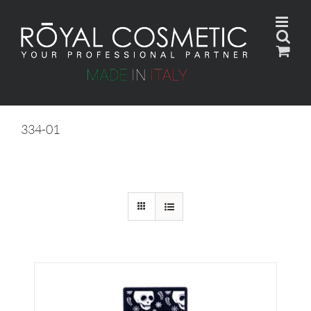
Skip
to
content
334-01