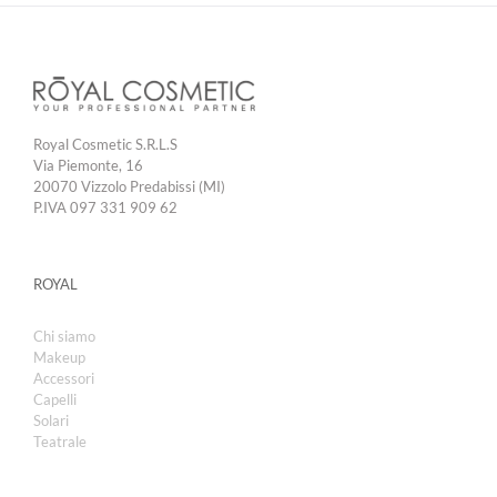
Royal Cosmetic S.R.L.S
Via Piemonte, 16
20070 Vizzolo Predabissi (MI)
P.IVA 097 331 909 62
ROYAL
Chi siamo
Makeup
Accessori
Capelli
Solari
Teatrale