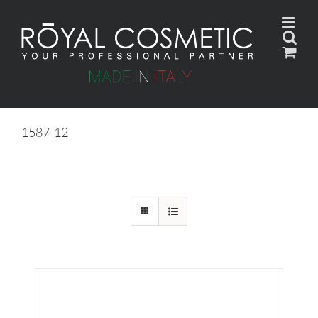
Skip
to
content
1587-12