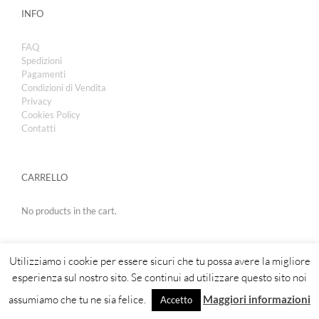
INFO
FAQ
Spedizioni
Pagamenti
Condizioni di Vendita
Privacy
Cookies Policy
Contatti
CARRELLO
No products in the cart.
Utilizziamo i cookie per essere sicuri che tu possa avere la migliore
esperienza sul nostro sito. Se continui ad utilizzare questo sito noi
assumiamo che tu ne sia felice.
Maggiori informazioni
Accetto
Copyright 2019 | Royal Cosmetic