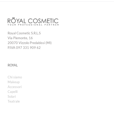
Royal Cosmetic S.R.L.S
Via Piemonte, 16
20070 Vizzolo Predabissi (MI)
P.IVA 097 331 909 62
ROYAL
Chi siamo
Makeup
Accessori
Capelli
Solari
Teatrale