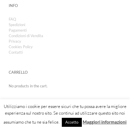
INFO
FAQ
Spedizioni
Pagamenti
Condizioni di Vendita
Privacy
Cookies Policy
Contatti
CARRELLO
No products in the cart.
Utilizziamo i cookie per essere sicuri che tu possa avere la migliore
esperienza sul nostro sito. Se continui ad utilizzare questo sito noi
assumiamo che tu ne sia felice.
Maggiori informazioni
Accetto
Copyright 2019 | Royal Cosmetic