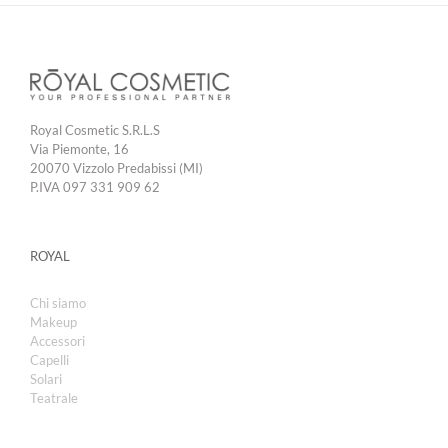
Royal Cosmetic S.R.L.S
Via Piemonte, 16
20070 Vizzolo Predabissi (MI)
P.IVA 097 331 909 62
ROYAL
Chi siamo
Makeup
Accessori
Capelli
Solari
Teatrale