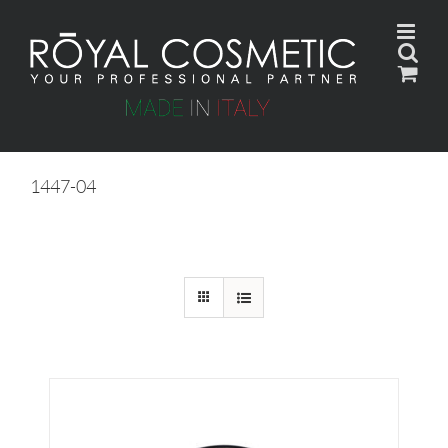
Skip
to
content
1447-04