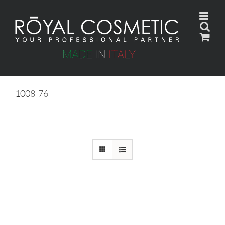
Skip
to
content
1008-76