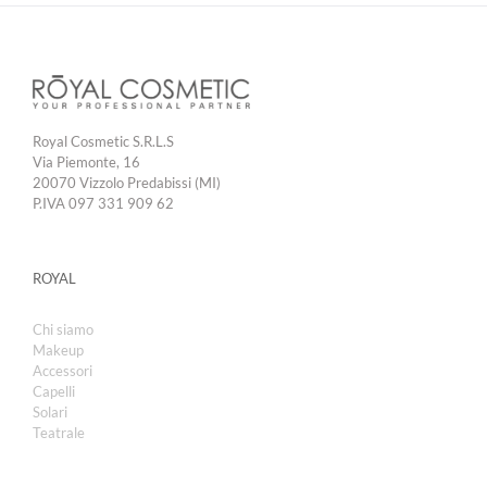
Royal Cosmetic S.R.L.S
Via Piemonte, 16
20070 Vizzolo Predabissi (MI)
P.IVA 097 331 909 62
ROYAL
Chi siamo
Makeup
Accessori
Capelli
Solari
Teatrale