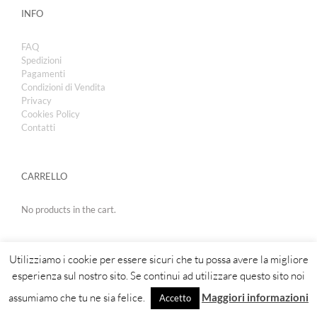
INFO
FAQ
Spedizioni
Pagamenti
Condizioni di Vendita
Privacy
Cookies Policy
Contatti
CARRELLO
No products in the cart.
Utilizziamo i cookie per essere sicuri che tu possa avere la migliore
esperienza sul nostro sito. Se continui ad utilizzare questo sito noi
assumiamo che tu ne sia felice.
Maggiori informazioni
Accetto
Copyright 2019 | Royal Cosmetic