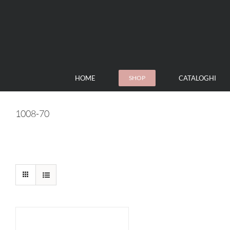
Skip
to
content
HOME
CATALOGHI
SHOP
1008-70