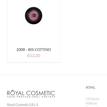
1008 – BIS-COTTINO
€
12,20
ROYAL
Chi siamo
Makeup
Royal Cosmetic S.R.L.S