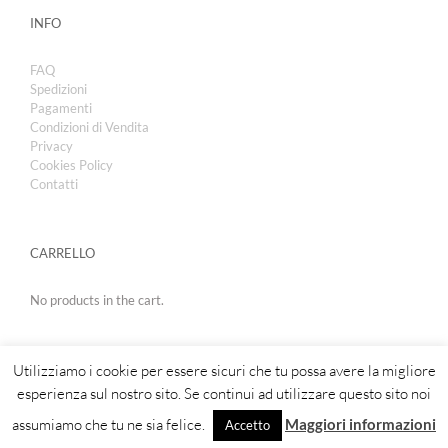
INFO
FAQ
Spedizioni
Pagamenti
Condizioni di Vendita
Privacy
Cookies Policy
Contatti
CARRELLO
No products in the cart.
Utilizziamo i cookie per essere sicuri che tu possa avere la migliore
esperienza sul nostro sito. Se continui ad utilizzare questo sito noi
assumiamo che tu ne sia felice.
Maggiori informazioni
Accetto
Copyright 2019 | Royal Cosmetic