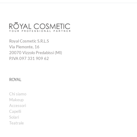
Royal Cosmetic S.R.L.S
Via Piemonte, 16
20070 Vizzolo Predabissi (MI)
P.IVA 097 331 909 62
ROYAL
Chi siamo
Makeup
Accessori
Capelli
Solari
Teatrale